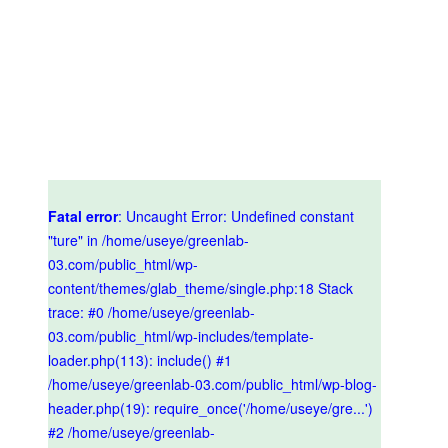
Fatal error
: Uncaught Error: Undefined constant
"ture" in /home/useye/greenlab-
03.com/public_html/wp-
content/themes/glab_theme/single.php:18 Stack
trace: #0 /home/useye/greenlab-
03.com/public_html/wp-includes/template-
loader.php(113): include() #1
/home/useye/greenlab-03.com/public_html/wp-blog-
header.php(19): require_once('/home/useye/gre...')
#2 /home/useye/greenlab-